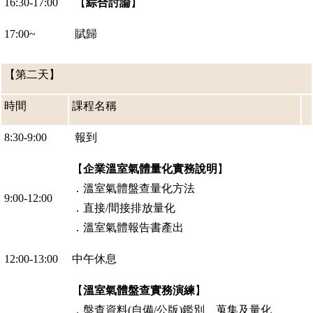
【
綜合討論
】
16:30-17:00
賦歸
17:00~
【第二天】
時間
課程名稱
報到
8:30-9:00
【
企業溫室氣體量化實務說明
】
．溫室氣體盤查量化方法
9:00-12:00
．直接
間接排放量化
/
．溫室氣體報告書產出
中午休息
12:00-13:00
【
溫室氣體盤查實務演練
】
．盤查資料
自備
公版
鑑別、蒐集及量化
(
/
)