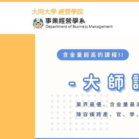
跳
到
大同大學 經營學院
主
要
內
容
區